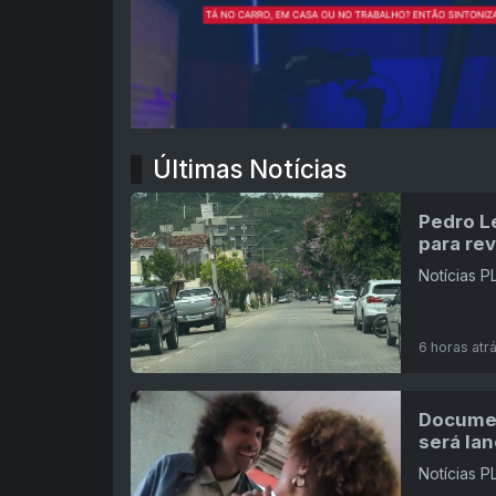
Últimas Notícias
Pedro L
para rev
Notícias 
6 horas atr
Documen
será la
Notícias 