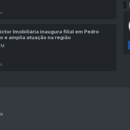
ás
ctor Imobiliária inaugura filial em Pedro
o e amplia atuação na região
LFM
ás
de