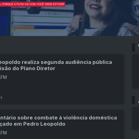
eopoldo realiza segunda audiência pública
isão do Plano Diretor
PLFM
ás
tário sobre combate à violência doméstica
nçado em Pedro Leopoldo
PLFM