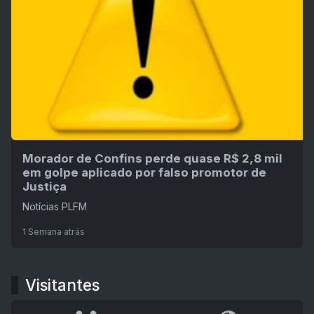
Morador de Confins perde quase R$ 2,8 mil
em golpe aplicado por falso promotor de
Justiça
Notícias PLFM
1 Semana atrás
Visitantes